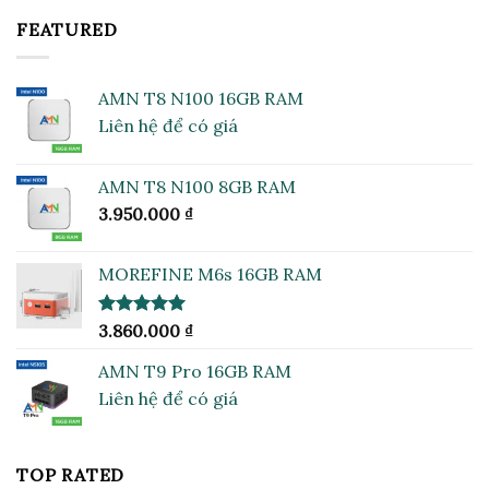
FEATURED
AMN T8 N100 16GB RAM
Liên hệ để có giá
AMN T8 N100 8GB RAM
3.950.000
₫
MOREFINE M6s 16GB RAM
Được xếp
3.860.000
₫
hạng
5.00
5 sao
AMN T9 Pro 16GB RAM
Liên hệ để có giá
TOP RATED