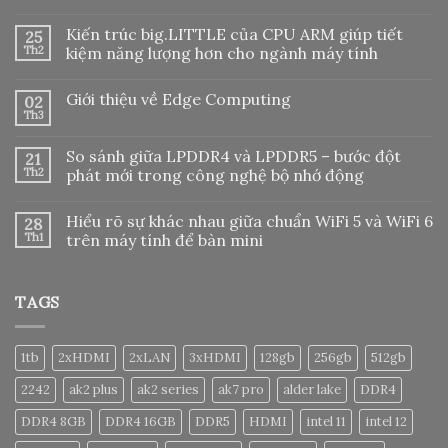
Không
có
Kiến trúc big.LITTLE của CPU ARM giúp tiết
25
bình
luận
Th2
kiệm năng lượng hơn cho ngành máy tính
ở
Cài
Không
đặt
có
Giới thiệu về Edge Computing
02
Cloudflare
bình
tunnel
luận
Th3
Không
để
ở
có
điều
Kiến
bình
hướng
trúc
So sánh giữa LPDDR4 và LPDDR5 – bước đột
21
luận
tên
big.LITTLE
ở
Th2
phát mới trong công nghệ bộ nhớ động
miền
của
Giới
về
CPU
Không
thiệu
máy
ARM
có
về
chủ
giúp
Hiểu rõ sự khác nhau giữa chuẩn WiFi 5 và WiFi 6
28
bình
Edge
local
tiết
luận
Computing
Th1
trên máy tính để bàn mini
kiệm
ở
năng
So
Không
lượng
sánh
có
hơn
giữa
bình
cho
TAGS
LPDDR4
luận
ngành
và
ở
máy
LPDDR5
Hiểu
tính
–
rõ
bước
sự
1tb
2xHDMI
2xLAN
3xHDMI
128gb
256gb
512gb
đột
khác
phát
nhau
2242
ak2 plus
ak2 series
ak7 pro
alder lake
DDR4
mới
giữa
trong
chuẩn
công
WiFi
DDR4 8GB
DDR4 16GB
DDR5
HDMI
intel 11
intel 12
nghệ
5
bộ
và