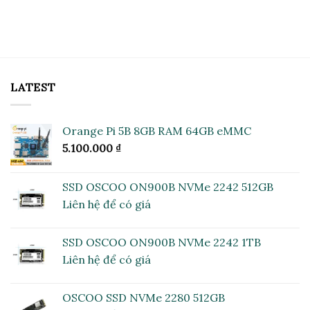
lượng
sánh
có
hơn
giữa
bình
cho
LPDDR4
luận
ngành
và
ở
máy
LPDDR5
Hiểu
tính
–
rõ
bước
sự
đột
khác
phát
nhau
LATEST
mới
giữa
trong
chuẩn
công
WiFi
nghệ
5
bộ
và
Orange Pi 5B 8GB RAM 64GB eMMC
nhớ
WiFi
động
6
5.100.000
₫
trên
máy
tính
để
bàn
SSD OSCOO ON900B NVMe 2242 512GB
mini
Liên hệ để có giá
SSD OSCOO ON900B NVMe 2242 1TB
Liên hệ để có giá
OSCOO SSD NVMe 2280 512GB