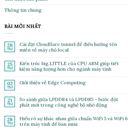
Thông tin chung
BÀI MỚI NHẤT
Cài đặt Cloudflare tunnel để điều hướng tên
28
Th2
miền về máy chủ local
Không
có
Kiến trúc big.LITTLE của CPU ARM giúp tiết
25
bình
luận
Th2
kiệm năng lượng hơn cho ngành máy tính
ở
Cài
Không
đặt
có
Giới thiệu về Edge Computing
02
Cloudflare
bình
tunnel
luận
Th3
Không
để
ở
có
điều
Kiến
bình
hướng
trúc
So sánh giữa LPDDR4 và LPDDR5 – bước đột
21
luận
tên
big.LITTLE
ở
Th2
phát mới trong công nghệ bộ nhớ động
miền
của
Giới
về
CPU
Không
thiệu
máy
ARM
có
về
chủ
giúp
Hiểu rõ sự khác nhau giữa chuẩn WiFi 5 và WiFi 6
28
bình
Edge
local
tiết
luận
Computing
Th1
trên máy tính để bàn mini
kiệm
ở
năng
So
Không