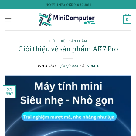
Bỏ
HOTLINE: 0559.662.881
qua
nội
0
dung
GIỚI THIỆU SẢN PHẨM
Giới thiệu về sản phẩm AK7 Pro
ĐĂNG VÀO
21/07/2023
BỞI
ADMIN
21
Th7