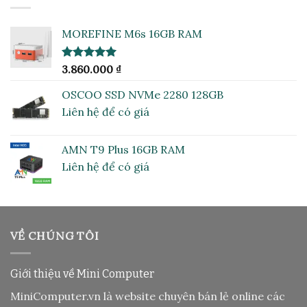
MOREFINE M6s 16GB RAM
Được xếp
3.860.000
₫
hạng
5.00
5 sao
OSCOO SSD NVMe 2280 128GB
Liên hệ để có giá
AMN T9 Plus 16GB RAM
Liên hệ để có giá
VỀ CHÚNG TÔI
Giới thiệu về Mini Computer
MiniComputer.vn là website chuyên bán lẻ online các