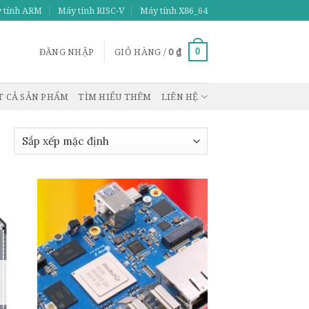
 tính ARM
Máy tính RISC-V
Máy tính X86_64
ĐĂNG NHẬP
GIỎ HÀNG /
0
₫
0
T CẢ SẢN PHẨM
TÌM HIỂU THÊM
LIÊN HỆ
d to
Add to
hlist
wishlist