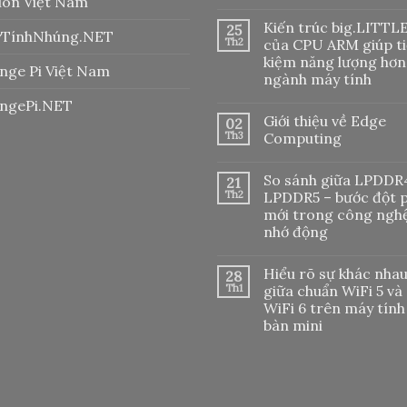
lon Việt Nam
Không
có
Kiến trúc big.LITTL
25
bình
TínhNhúng.NET
luận
Th2
của CPU ARM giúp ti
ở
kiệm năng lượng hơn
Cài
nge Pi Việt Nam
đặt
ngành máy tính
Cloudflare
tunnel
Không
ngePi.NET
để
có
Giới thiệu về Edge
02
điều
bình
hướng
luận
Th3
Computing
ở
tên
Kiến
miền
Không
trúc
về
có
So sánh giữa LPDDR
21
big.LITTLE
máy
bình
của
chủ
luận
Th2
LPDDR5 – bước đột 
CPU
ở
local
mới trong công ngh
ARM
Giới
giúp
thiệu
nhớ động
tiết
về
kiệm
Edge
Không
năng
Computing
có
Hiểu rõ sự khác nha
28
lượng
bình
hơn
luận
Th1
giữa chuẩn WiFi 5 và
ở
cho
WiFi 6 trên máy tính
So
ngành
sánh
máy
bàn mini
giữa
tính
LPDDR4
Không
và
có
LPDDR5
bình
–
luận
ở
bước
Hiểu
đột