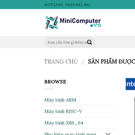
Bỏ
HOTLINE: 0559.662.881
qua
nội
dung
Tìm
kiếm:
TRANG CHỦ
/
SẢN PHẨM ĐƯỢC 
BROWSE
Máy tính ARM
Máy tính RISC-V
Máy tính X86_64
Phụ kiện máy tính mini