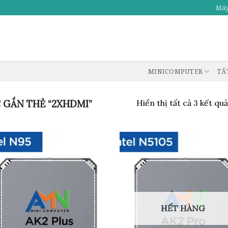
Máy
MINICOMPUTER
TẤ
GẮN THẺ “2XHDMI”
Hiển thị tất cả 3 kết quả
Add to
Ad
wishlist
wis
HẾT HÀNG