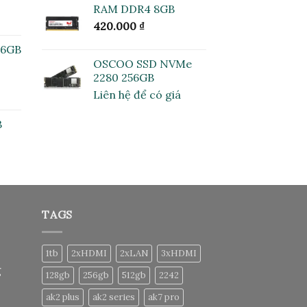
5 sao
RAM DDR4 8GB
420.000
₫
16GB
OSCOO SSD NVMe
2280 256GB
Liên hệ để có giá
B
TAGS
1tb
2xHDMI
2xLAN
3xHDMI
g
128gb
256gb
512gb
2242
ak2 plus
ak2 series
ak7 pro