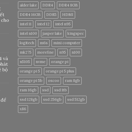
alder lake
DDR4
DDR4 8GB
E
ết
DDR4 16GB
DDR5
HDMI
 cho
intel 11
intel 12
intel n95
intel n100
jasper lake
kingspec
logitech
m6s
mini computer
mk275
morefine
n95
n100
4 và
n5105
nvme
orange pi
phát
ệ bộ
orange pi 5
orange pi 5 plus
orange pi 5b
oscoo
ram 8gb
u
ram 16gb
ssd
ssd 1tb
 để
ssd 128gb
ssd 256gb
ssd 512gb
x86