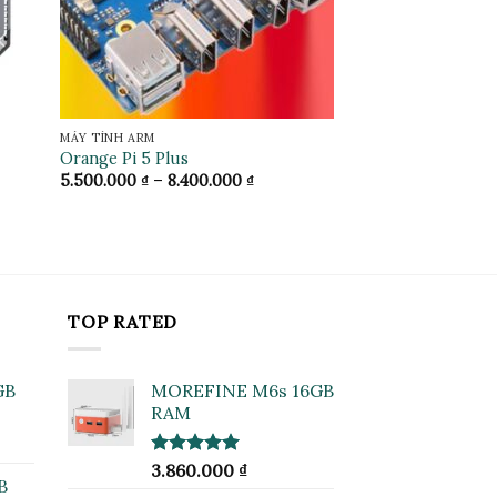
MÁY TÍNH ARM
Orange Pi 5 Plus
Khoảng
5.500.000
₫
–
8.400.000
₫
giá:
từ
5.500.000 ₫
đến
8.400.000 ₫
TOP RATED
GB
MOREFINE M6s 16GB
RAM
Được xếp
3.860.000
₫
B
hạng
5.00