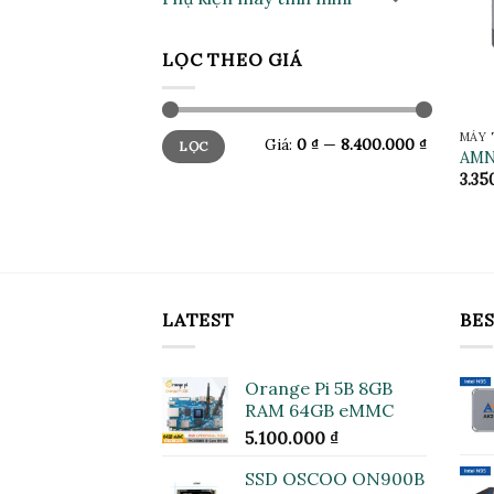
LỌC THEO GIÁ
Giá
Giá
MÁY 
Giá:
0 ₫
—
8.400.000 ₫
LỌC
tối
tối
AMN
thiểu
đa
3.35
LATEST
BES
Orange Pi 5B 8GB
RAM 64GB eMMC
5.100.000
₫
SSD OSCOO ON900B