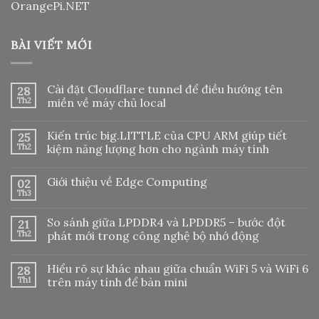
OrangePi.NET
BÀI VIẾT MỚI
Cài đặt Cloudflare tunnel để điều hướng tên
28
Th2
miền về máy chủ local
Không
có
Kiến trúc big.LITTLE của CPU ARM giúp tiết
25
bình
luận
Th2
kiệm năng lượng hơn cho ngành máy tính
ở
Cài
Không
đặt
có
Giới thiệu về Edge Computing
02
Cloudflare
bình
tunnel
luận
Th3
Không
để
ở
có
điều
Kiến
bình
hướng
trúc
So sánh giữa LPDDR4 và LPDDR5 – bước đột
21
luận
tên
big.LITTLE
ở
Th2
phát mới trong công nghệ bộ nhớ động
miền
của
Giới
về
CPU
Không
thiệu
máy
ARM
có
về
chủ
giúp
Hiểu rõ sự khác nhau giữa chuẩn WiFi 5 và WiFi 6
28
bình
Edge
local
tiết
luận
Computing
Th1
trên máy tính để bàn mini
kiệm
ở
năng
So
Không
lượng
sánh
có
hơn
giữa
bình