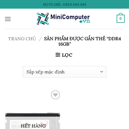
Bỏ
HOTLINE: 0559.662.881
qua
nội
0
dung
TRANG CHỦ
/
SẢN PHẨM ĐƯỢC GẮN THẺ “DDR4
16GB”
LỌC
Add to
wishlist
HẾT HÀNG