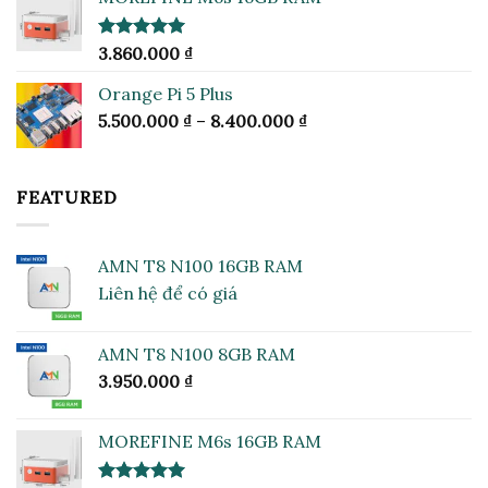
Được xếp
3.860.000
₫
hạng
5.00
5 sao
Orange Pi 5 Plus
Khoảng
5.500.000
₫
–
8.400.000
₫
giá:
từ
5.500.000 ₫
FEATURED
đến
8.400.000 ₫
AMN T8 N100 16GB RAM
Liên hệ để có giá
AMN T8 N100 8GB RAM
3.950.000
₫
MOREFINE M6s 16GB RAM