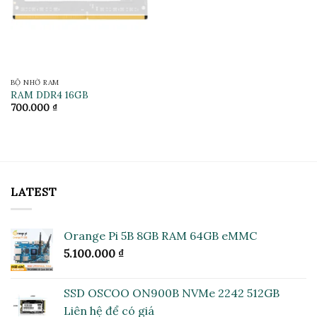
BỘ NHỚ RAM
RAM DDR4 16GB
700.000
₫
LATEST
Orange Pi 5B 8GB RAM 64GB eMMC
5.100.000
₫
SSD OSCOO ON900B NVMe 2242 512GB
Liên hệ để có giá