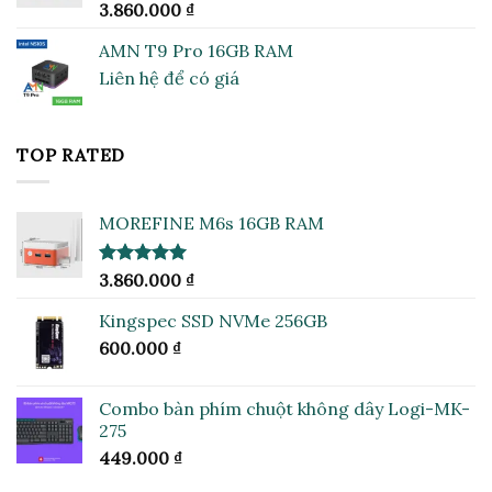
Được xếp
3.860.000
₫
hạng
5.00
5 sao
AMN T9 Pro 16GB RAM
Liên hệ để có giá
TOP RATED
MOREFINE M6s 16GB RAM
Được xếp
3.860.000
₫
hạng
5.00
5 sao
Kingspec SSD NVMe 256GB
600.000
₫
Combo bàn phím chuột không dây Logi-MK-
275
449.000
₫