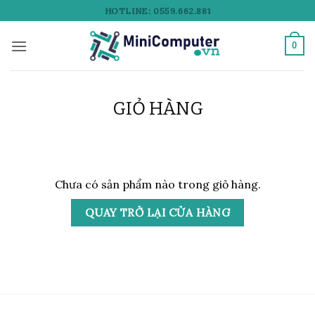
Bỏ
HOTLINE: 0559.662.881
qua
nội
0
dung
GIỎ HÀNG
Chưa có sản phẩm nào trong giỏ hàng.
QUAY TRỞ LẠI CỬA HÀNG