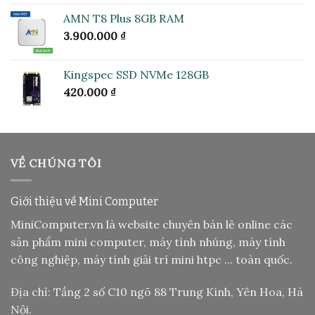
hạng
5.00
5 sao
AMN T8 Plus 8GB RAM
3.900.000
₫
Kingspec SSD NVMe 128GB
420.000
₫
VỀ CHÚNG TÔI
Giới thiệu về Mini Computer
MiniComputer.vn là website chuyên bán lẻ online các
sản phẩm mini computer, máy tính nhúng, máy tính
công nghiệp, máy tính giải trí mini htpc ... toàn quốc.
Địa chỉ: Tầng 2 số C10 ngõ 88 Trung Kính, Yên Hoa, Hà
Nội.