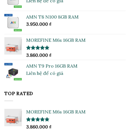
Liên hệ để có giá
AMN T8 N100 8GB RAM
3.950.000
₫
MOREFINE M6s 16GB RAM
Được xếp
3.860.000
₫
hạng
5.00
5 sao
AMN T9 Pro 16GB RAM
Liên hệ để có giá
TOP RATED
MOREFINE M6s 16GB RAM
Được xếp
3.860.000
₫